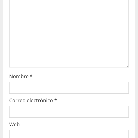
a
t
i
o
n
Nombre
*
Correo electrónico
*
Web