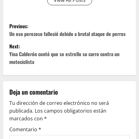
View All Posts
P
Previous:
o
Un oso perezoso falleció debido a brutal ataque de perros
Next:
s
Yina Calderón contó que se estrello su carro contra un
t
motociclista
n
a
Deja un comentario
v
Tu dirección de correo electrónico no será
publicada.
Los campos obligatorios están
i
marcados con
*
g
Comentario
*