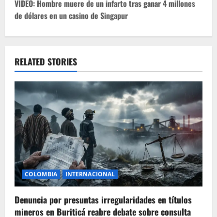
t
VIDEO: Hombre muere de un infarto tras ganar 4 millones
de dólares en un casino de Singapur
n
a
v
RELATED STORIES
i
g
a
t
i
COLOMBIA
INTERNACIONAL
o
Denuncia por presuntas irregularidades en títulos
n
mineros en Buriticá reabre debate sobre consulta