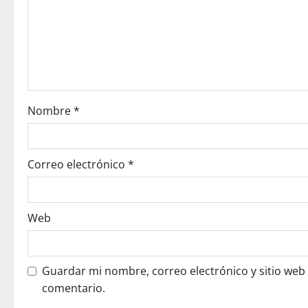
a
t
i
o
Nombre
*
n
Correo electrónico
*
Web
Guardar mi nombre, correo electrónico y sitio web
comentario.