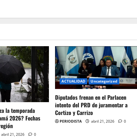
ACTUALIDAD
Uncategorized
Diputados frenan en el Parlacen
intento del PRD de juramentar a
za la temporada
Cortizo y Carrizo
namá 2026? Fechas
PERIODISTA
abril 21, 2026
0
región
abril 21, 2026
0