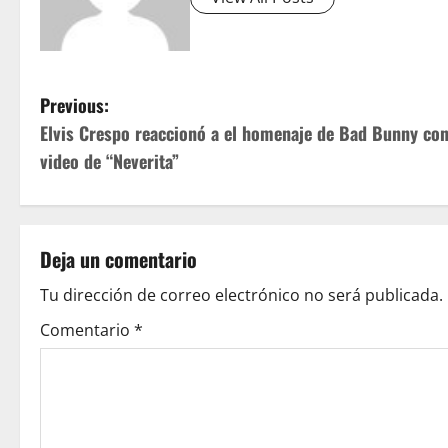
P
Previous:
Elvis Crespo reaccionó a el homenaje de Bad Bunny con
o
video de “Neverita”
s
t
Deja un comentario
n
Tu dirección de correo electrónico no será publicada.
a
Comentario
*
v
i
g