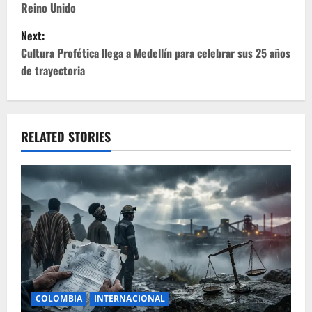
Reino Unido
s
Next:
t
Cultura Profética llega a Medellín para celebrar sus 25 años
de trayectoria
n
a
v
RELATED STORIES
i
g
a
t
i
COLOMBIA
INTERNACIONAL