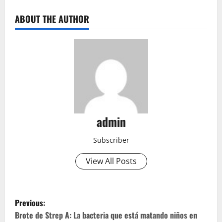
ABOUT THE AUTHOR
admin
Subscriber
View All Posts
P
Previous:
o
Brote de Strep A: La bacteria que está matando niños en