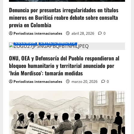
o
Denuncia por presuntas irregularidades en títulos
n
mineros en Buriticá reabre debate sobre consulta
previa en Colombia
Periodistas internacionales
abril 28, 2026
0
COLOMBIA
ENTRETENIMIENTO
ONU, OEA y Defensoría del Pueblo respondieron al
bloqueo humanitario y territorial anunciado por
‘Iván Mordisco’: tomarán medidas
Periodistas internacionales
marzo 20, 2026
0