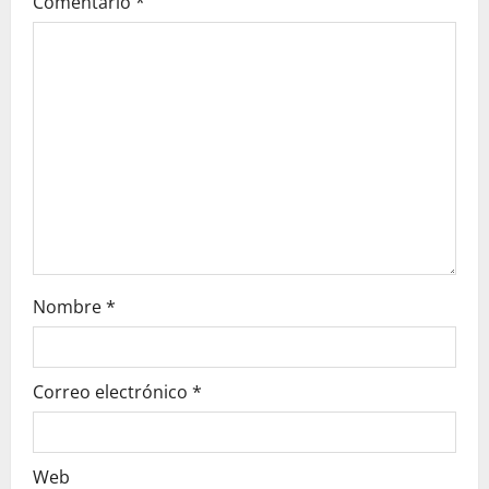
Comentario
*
a
t
i
o
n
Nombre
*
Correo electrónico
*
Web