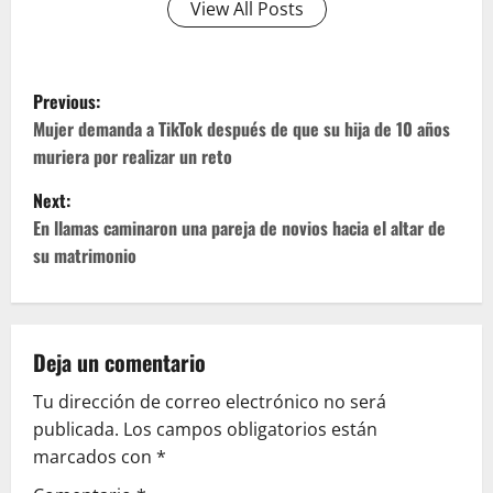
View All Posts
P
Previous:
o
Mujer demanda a TikTok después de que su hija de 10 años
muriera por realizar un reto
s
Next:
t
En llamas caminaron una pareja de novios hacia el altar de
su matrimonio
n
a
v
Deja un comentario
Tu dirección de correo electrónico no será
i
publicada.
Los campos obligatorios están
g
marcados con
*