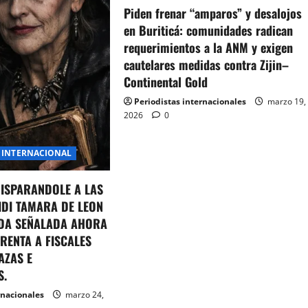
Piden frenar “amparos” y desalojos
en Buriticá: comunidades radican
requerimientos a la ANM y exigen
cautelares medidas contra Zijin–
Continental Gold
Periodistas internacionales
marzo 19,
2026
0
INTERNACIONAL
DISPARANDOLE A LAS
IDI TAMARA DE LEON
DA SEÑALADA AHORA
RENTA A FISCALES
AZAS E
S.
rnacionales
marzo 24,