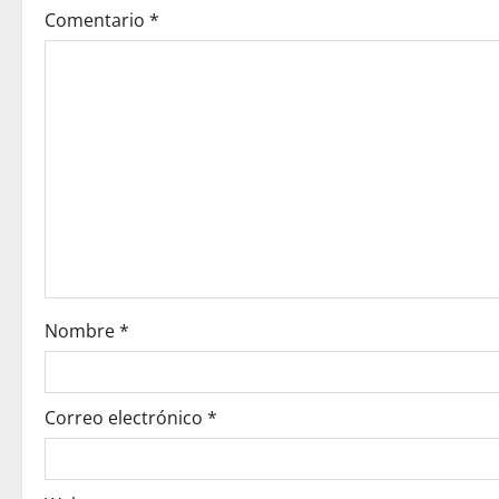
a
Comentario
*
v
i
g
a
t
i
o
Nombre
*
n
Correo electrónico
*