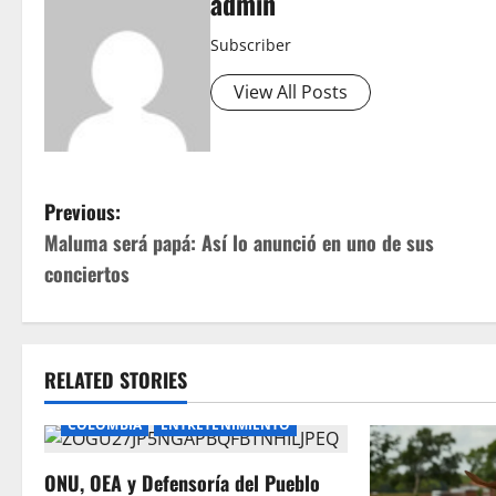
admin
Subscriber
View All Posts
P
Previous:
Maluma será papá: Así lo anunció en uno de sus
o
conciertos
s
t
RELATED STORIES
n
COLOMBIA
ENTRETENIMIENTO
a
ONU, OEA y Defensoría del Pueblo