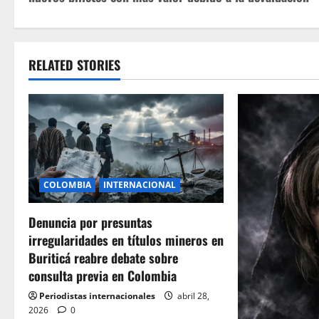
s
t
RELATED STORIES
n
a
v
i
COLOMBIA
INTERNACIONAL
g
Denuncia por presuntas
a
irregularidades en títulos mineros en
t
Buriticá reabre debate sobre
consulta previa en Colombia
i
Periodistas internacionales
abril 28,
2026
0