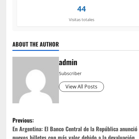
44
Visitas totales
ABOUT THE AUTHOR
admin
Subscriber
View All Posts
P
Previous:
En Argentina: El Banco Central de la República anunció
o
nuevos billetes con más valor debido a la devaluación