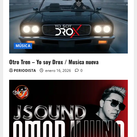
MÚSICA
Otro Tren – Yo soy Drox / Musica nueva
PERIODISTA
enero 16, 2026
0