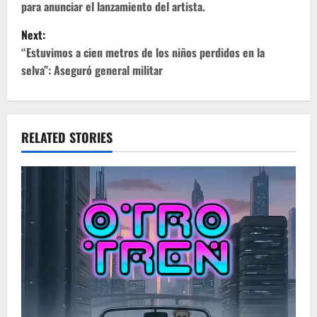
para anunciar el lanzamiento del artista.
t
Next:
n
“Estuvimos a cien metros de los niños perdidos en la
selva”: Aseguró general militar
a
v
i
RELATED STORIES
g
a
t
i
o
n