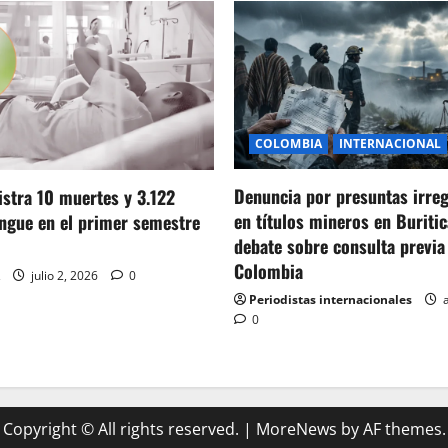
COLOMBIA
INTERNACIONAL
Denuncia por presuntas irre
stra 10 muertes y 3.122
en títulos mineros en Buritic
ngue en el primer semestre
debate sobre consulta previa
Colombia
julio 2, 2026
0
Periodistas internacionales
a
0
Copyright © All rights reserved.
|
MoreNews
by AF themes.