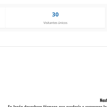
30
Visitantes únicos
Next
En Japón descubren fármaco que ayudaría a regenerar lo