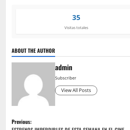
35
Visitas totales
ABOUT THE AUTHOR
admin
Subscriber
View All Posts
P
Previous:
ESTRENOS IMPERDIBLES DE ESTA SEMANA EN EL CINE