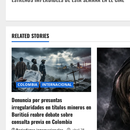
o
s
t
RELATED STORIES
n
a
v
i
COLOMBIA
INTERNACIONAL
g
Denuncia por presuntas
a
irregularidades en títulos mineros en
t
Buriticá reabre debate sobre
consulta previa en Colombia
i
Periodistas internacionales
abril 28,