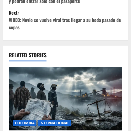
y podrán entrar solo con el pasaporte
s
Next:
t
VIDEO: Novio se vuelve viral tras llegar a su boda pasado de
copas
n
a
v
RELATED STORIES
i
g
a
t
i
COLOMBIA
INTERNACIONAL