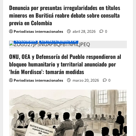
o
Denuncia por presuntas irregularidades en títulos
n
mineros en Buriticá reabre debate sobre consulta
previa en Colombia
Periodistas internacionales
abril 28, 2026
0
COLOMBIA
ENTRETENIMIENTO
ONU, OEA y Defensoría del Pueblo respondieron al
bloqueo humanitario y territorial anunciado por
‘Iván Mordisco’: tomarán medidas
Periodistas internacionales
marzo 20, 2026
0