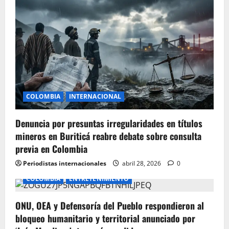
i
g
a
t
i
COLOMBIA
INTERNACIONAL
o
Denuncia por presuntas irregularidades en títulos
n
mineros en Buriticá reabre debate sobre consulta
previa en Colombia
Periodistas internacionales
abril 28, 2026
0
COLOMBIA
ENTRETENIMIENTO
ONU, OEA y Defensoría del Pueblo respondieron al
bloqueo humanitario y territorial anunciado por