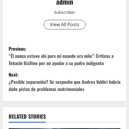
admin
Subscriber
View All Posts
P
Previous:
o
“Él nunca estuvo ahí para mí cuando era niño”: Criticas a
Tekashi 6ix9ine por no ayudar a su padre indigente
s
Next:
t
¿Posible separación? Se sospecha que Andrea Valdiri habría
dado pistas de problemas matrimoniales
n
a
v
RELATED STORIES