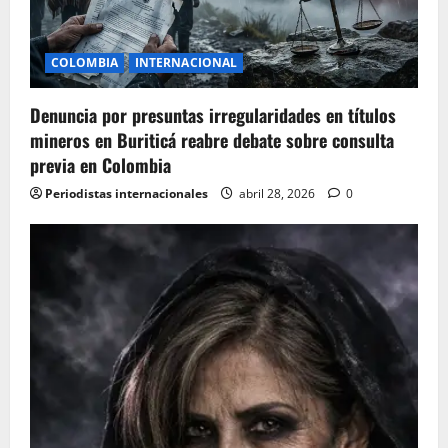
t
i
COLOMBIA
INTERNACIONAL
o
Denuncia por presuntas irregularidades en títulos
n
mineros en Buriticá reabre debate sobre consulta
previa en Colombia
Periodistas internacionales
abril 28, 2026
0