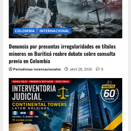
COLOMBIA
INTERNACIONAL
Denuncia por presuntas irregularidades en títulos
mineros en Buriticá reabre debate sobre consulta
previa en Colombia
Periodistas internacionales
abril 28, 2026
0