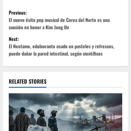
P
Previous:
o
El nuevo éxito pop musical de Corea del Norte es una
canción en honor a Kim Jong Un
s
Next:
t
El Neotame, edulcorante usado en pasteles y refrescos,
puede dañar la pared intestinal, según científicos
n
a
v
RELATED STORIES
i
g
a