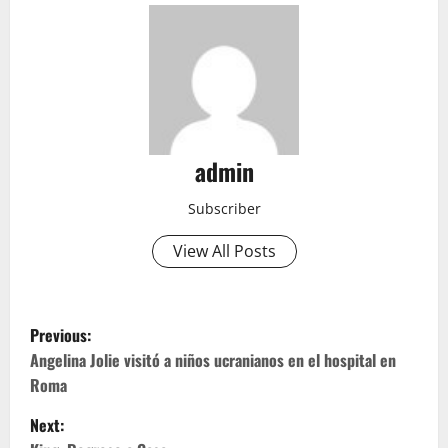
admin
Subscriber
View All Posts
P
Previous:
o
Angelina Jolie visitó a niños ucranianos en el hospital en
Roma
s
Next: