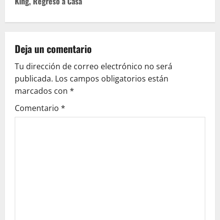
t
King, Regreso a Casa
n
a
Deja un comentario
v
Tu dirección de correo electrónico no será
publicada.
Los campos obligatorios están
i
marcados con
*
g
Comentario
*
a
t
i
o
n