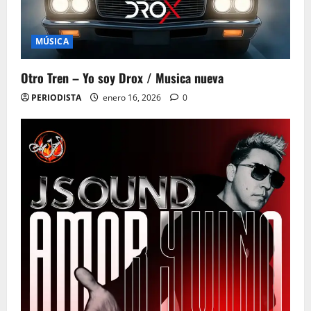
MÚSICA
Otro Tren – Yo soy Drox / Musica nueva
PERIODISTA
enero 16, 2026
0