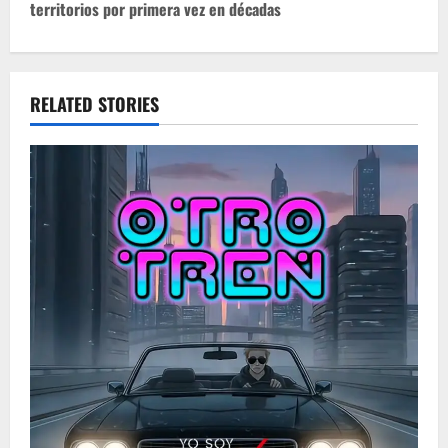
territorios por primera vez en décadas
n
a
v
RELATED STORIES
i
g
a
t
i
o
n