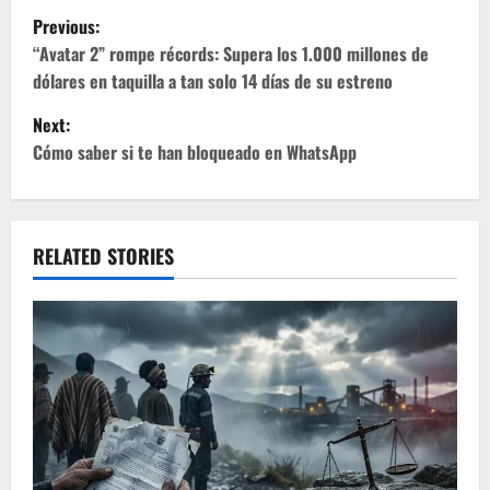
P
Previous:
o
“Avatar 2” rompe récords: Supera los 1.000 millones de
dólares en taquilla a tan solo 14 días de su estreno
s
Next:
t
Cómo saber si te han bloqueado en WhatsApp
n
a
RELATED STORIES
v
i
g
a
t