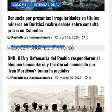
i
COLOMBIA
INTERNACIONAL
o
Denuncia por presuntas irregularidades en títulos
mineros en Buriticá reabre debate sobre consulta
n
previa en Colombia
Periodistas internacionales
abril 28, 2026
0
COLOMBIA
ENTRETENIMIENTO
ONU, OEA y Defensoría del Pueblo respondieron al
bloqueo humanitario y territorial anunciado por
‘Iván Mordisco’: tomarán medidas
Periodistas internacionales
marzo 20, 2026
0