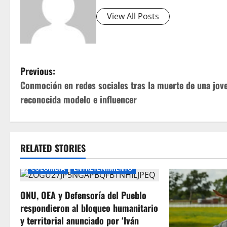
View All Posts
P
Previous:
Conmoción en redes sociales tras la muerte de una jov
o
reconocida modelo e influencer
s
t
RELATED STORIES
n
COLOMBIA
ENTRETENIMIENTO
a
ONU, OEA y Defensoría del Pueblo
v
respondieron al bloqueo humanitario
i
y territorial anunciado por ‘Iván