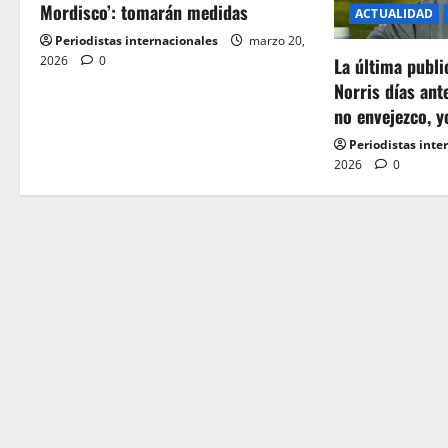
Mordisco’: tomarán medidas
ACTUALIDAD
g
Periodistas internacionales
marzo 20,
2026
0
a
La última publ
Norris días ant
t
no envejezco, y
Periodistas inte
i
2026
0
o
n