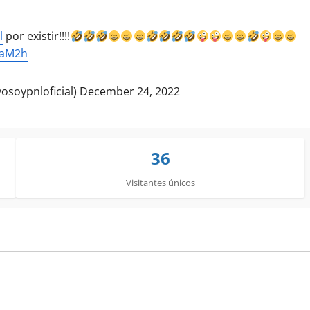
l
por existir!!!!
GaM2h
osoypnloficial)
December 24, 2022
36
Visitantes únicos