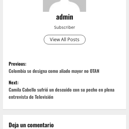
admin
Subscriber
View All Posts
P
Previous:
o
Colombia se designa como aliado mayor no OTAN
Next:
s
Camila Cabello sufrió un descuido con su pecho en plena
t
entrevista de Televisión
n
a
Deja un comentario