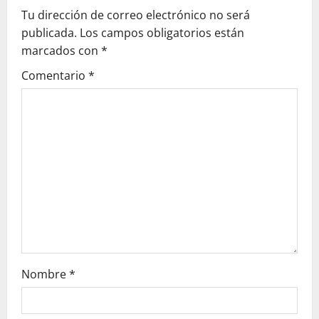
v
Tu dirección de correo electrónico no será
publicada.
Los campos obligatorios están
i
marcados con
*
g
Comentario
*
a
t
i
o
n
Nombre
*