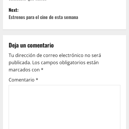
s
Next:
t
Estrenos para el cine de esta semana
n
a
Deja un comentario
v
Tu dirección de correo electrónico no será
publicada.
Los campos obligatorios están
i
marcados con
*
g
Comentario
*
a
t
i
o