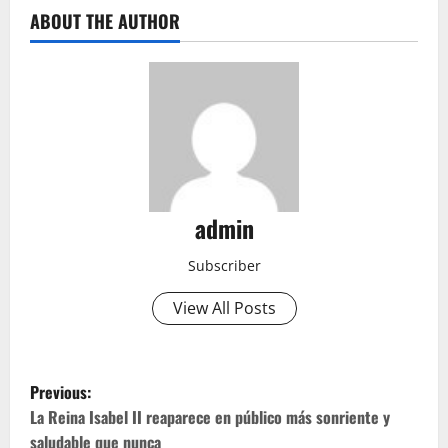
ABOUT THE AUTHOR
admin
Subscriber
View All Posts
P
Previous:
o
La Reina Isabel II reaparece en público más sonriente y
saludable que nunca