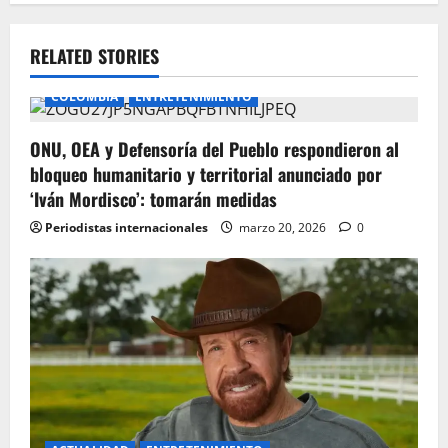
a
v
RELATED STORIES
i
COLOMBIA
ENTRETENIMIENTO
g
ONU, OEA y Defensoría del Pueblo respondieron al
bloqueo humanitario y territorial anunciado por
a
‘Iván Mordisco’: tomarán medidas
t
Periodistas internacionales
marzo 20, 2026
0
i
o
n