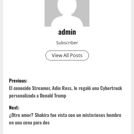
admin
Subscriber
View All Posts
P
Previous:
o
El conocido Streamer, Adin Ross, le regaló una Cybertruck
personalizada a Donald Trump
s
Next:
t
¿Otro amor? Shakira fue vista con un misteriosos hombre
en una cena para dos
n