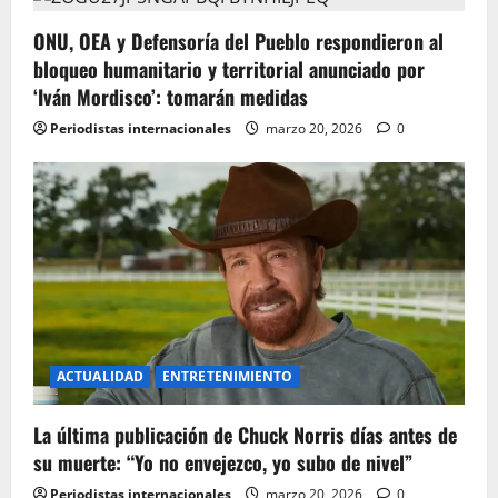
g
ONU, OEA y Defensoría del Pueblo respondieron al
bloqueo humanitario y territorial anunciado por
a
‘Iván Mordisco’: tomarán medidas
t
Periodistas internacionales
marzo 20, 2026
0
i
o
n
ACTUALIDAD
ENTRETENIMIENTO
La última publicación de Chuck Norris días antes de
su muerte: “Yo no envejezco, yo subo de nivel”
Periodistas internacionales
marzo 20, 2026
0