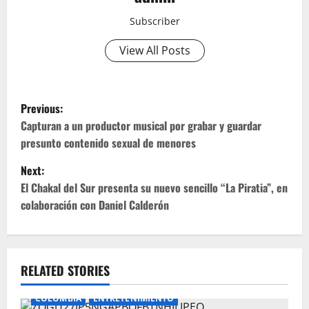
Subscriber
View All Posts
P
Previous:
o
Capturan a un productor musical por grabar y guardar
presunto contenido sexual de menores
s
Next:
t
El Chakal del Sur presenta su nuevo sencillo “La Piratia”, en
colaboración con Daniel Calderón
n
a
v
RELATED STORIES
i
COLOMBIA
ENTRETENIMIENTO