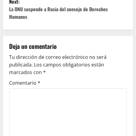
Next:
t
La ONU suspende a Rusia del consejo de Derechos
Humanos
n
a
v
Deja un comentario
Tu dirección de correo electrónico no será
i
publicada.
Los campos obligatorios están
g
marcados con
*
Comentario
*
a
t
i
o