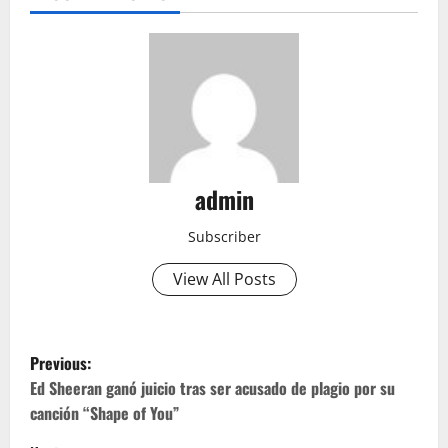
admin
Subscriber
View All Posts
P
Previous:
o
Ed Sheeran ganó juicio tras ser acusado de plagio por su
canción “Shape of You”
s