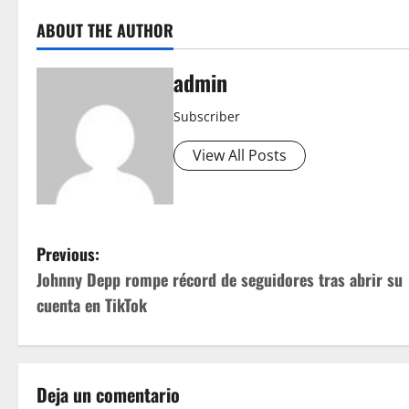
ABOUT THE AUTHOR
admin
Subscriber
View All Posts
P
Previous:
Johnny Depp rompe récord de seguidores tras abrir su
o
cuenta en TikTok
s
t
Deja un comentario