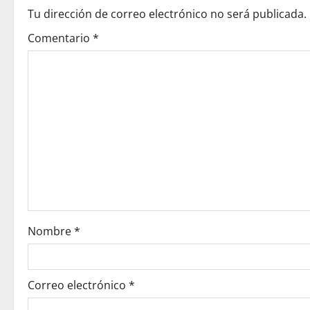
n
Tu dirección de correo electrónico no será publicada.
a
Comentario
*
v
i
g
a
t
i
o
Nombre
*
n
Correo electrónico
*