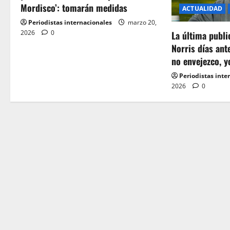
Mordisco’: tomarán medidas
ACTUALIDAD
g
Periodistas internacionales
marzo 20,
2026
0
a
La última publ
Norris días ant
t
no envejezco, y
Periodistas inte
i
2026
0
o
n