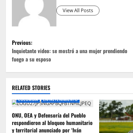
View All Posts
P
Previous:
Inquietante video: se mostró a una mujer prendiendo
o
fuego a su esposo
s
t
RELATED STORIES
n
COLOMBIA
ENTRETENIMIENTO
a
ONU, OEA y Defensoría del Pueblo
v
respondieron al bloqueo humanitario
i
y territorial anunciado por ‘Iván