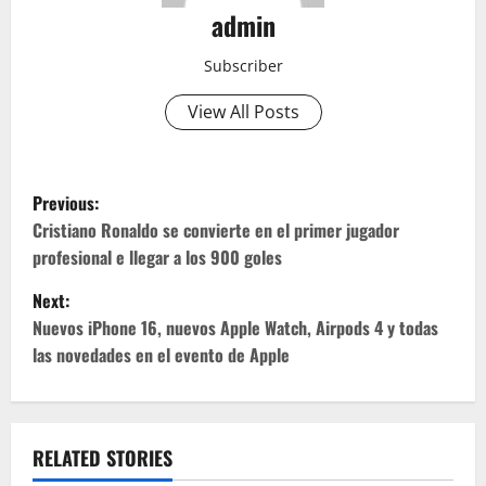
admin
Subscriber
View All Posts
P
Previous:
o
Cristiano Ronaldo se convierte en el primer jugador
profesional e llegar a los 900 goles
s
Next:
t
Nuevos iPhone 16, nuevos Apple Watch, Airpods 4 y todas
las novedades en el evento de Apple
n
a
v
RELATED STORIES