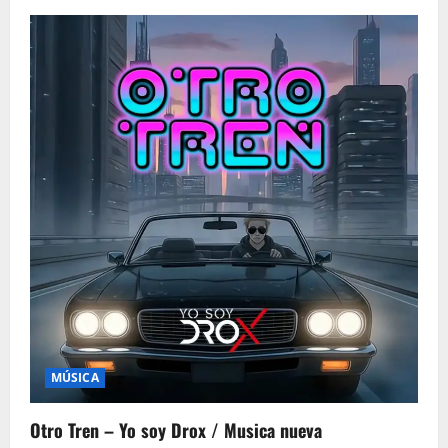
i
g
a
t
i
o
n
MÚSICA
Otro Tren – Yo soy Drox / Musica nueva