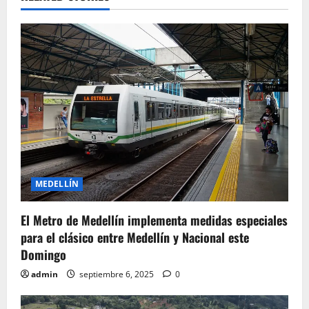
v
i
g
a
t
i
o
MEDELLÍN
n
El Metro de Medellín implementa medidas especiales
para el clásico entre Medellín y Nacional este
Domingo
admin
septiembre 6, 2025
0