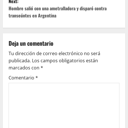
Next:
s
Hombre salió con una ametralladora y disparó contra
t
transeúntes en Argentina
n
a
Deja un comentario
v
Tu dirección de correo electrónico no será
publicada.
Los campos obligatorios están
i
marcados con
*
g
Comentario
*
a
t
i
o