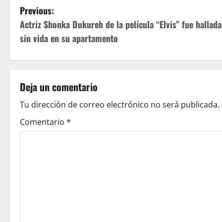
P
Previous:
Actriz Shonka Dukureh de la película “Elvis” fue hallada
o
sin vida en su apartamento
s
t
Deja un comentario
n
Tu dirección de correo electrónico no será publicada.
a
Comentario
*
v
i
g
a
t