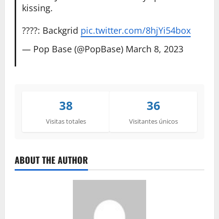
kissing.
????: Backgrid
pic.twitter.com/8hjYi54box
— Pop Base (@PopBase)
March 8, 2023
38
36
Visitas totales
Visitantes únicos
ABOUT THE AUTHOR