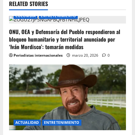
a
RELATED STORIES
v
COLOMBIA
ENTRETENIMIENTO
i
ONU, OEA y Defensoría del Pueblo respondieron al
g
bloqueo humanitario y territorial anunciado por
‘Iván Mordisco’: tomarán medidas
a
Periodistas internacionales
marzo 20, 2026
0
t
i
o
n
ACTUALIDAD
ENTRETENIMIENTO