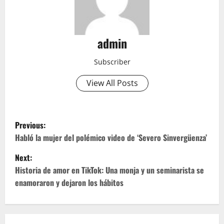
admin
Subscriber
View All Posts
P
Previous:
o
Habló la mujer del polémico video de ‘Severo Sinvergüenza’
Next:
s
Historia de amor en TikTok: Una monja y un seminarista se
t
enamoraron y dejaron los hábitos
n