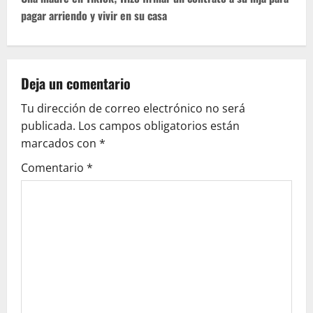
t
pagar arriendo y vivir en su casa
n
a
v
Deja un comentario
Tu dirección de correo electrónico no será
i
publicada.
Los campos obligatorios están
g
marcados con
*
Comentario
*
a
t
i
o
n