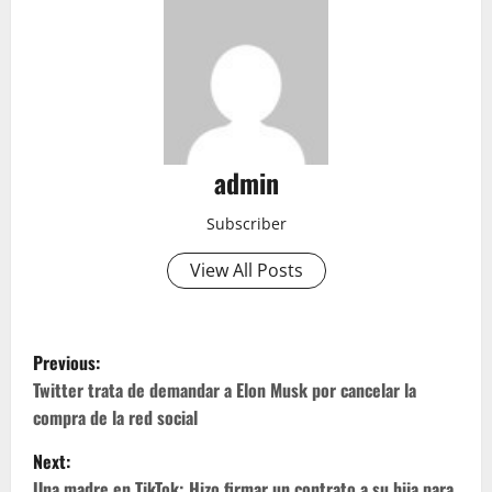
admin
Subscriber
View All Posts
P
Previous:
o
Twitter trata de demandar a Elon Musk por cancelar la
compra de la red social
s
Next:
Una madre en TikTok; Hizo firmar un contrato a su hija para