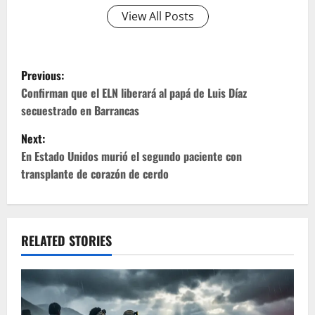
View All Posts
P
Previous:
o
Confirman que el ELN liberará al papá de Luis Díaz
secuestrado en Barrancas
s
Next:
t
En Estado Unidos murió el segundo paciente con
transplante de corazón de cerdo
n
a
v
RELATED STORIES
i
g