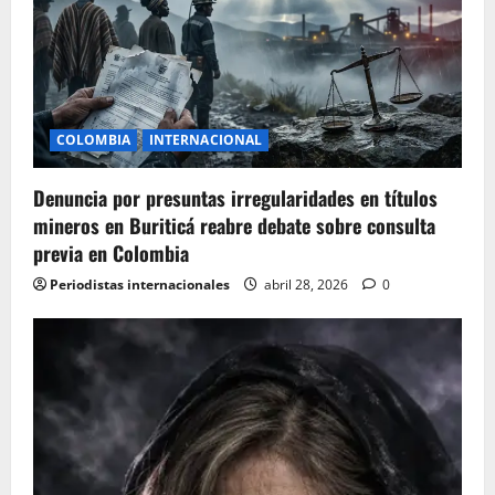
a
t
i
COLOMBIA
INTERNACIONAL
o
Denuncia por presuntas irregularidades en títulos
n
mineros en Buriticá reabre debate sobre consulta
previa en Colombia
Periodistas internacionales
abril 28, 2026
0