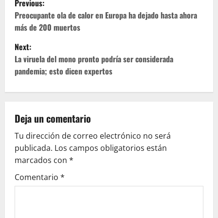
Previous:
o
Preocupante ola de calor en Europa ha dejado hasta ahora
más de 200 muertos
s
Next:
t
La viruela del mono pronto podría ser considerada
pandemia; esto dicen expertos
n
a
v
Deja un comentario
Tu dirección de correo electrónico no será
i
publicada.
Los campos obligatorios están
g
marcados con
*
Comentario
*
a
t