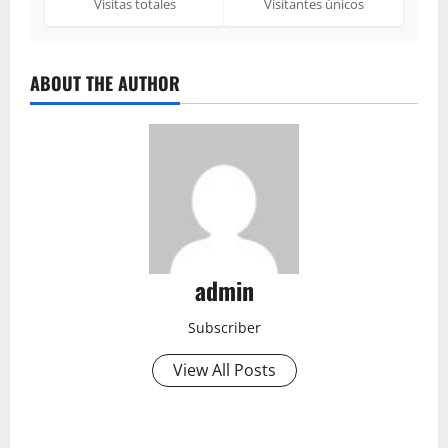
Visitas totales
Visitantes únicos
ABOUT THE AUTHOR
admin
Subscriber
View All Posts
P