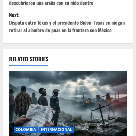
descubrieron una araña con su nido dentro
s
Next:
t
Disputa entre Texas y el presidente Biden: Texas se niega a
retirar el alambre de puas en la frontera con México
n
a
v
RELATED STORIES
i
g
a
t
i
COLOMBIA
INTERNACIONAL