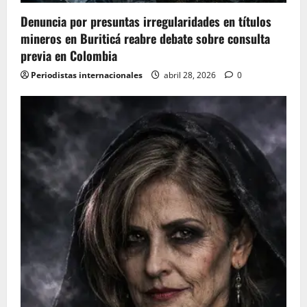
o
Denuncia por presuntas irregularidades en títulos
n
mineros en Buriticá reabre debate sobre consulta
previa en Colombia
Periodistas internacionales
abril 28, 2026
0