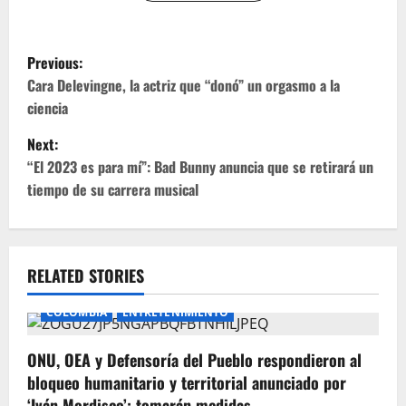
P
Previous:
o
Cara Delevingne, la actriz que “donó” un orgasmo a la
ciencia
s
Next:
t
“El 2023 es para mí”: Bad Bunny anuncia que se retirará un
tiempo de su carrera musical
n
a
v
RELATED STORIES
i
COLOMBIA
ENTRETENIMIENTO
g
ONU, OEA y Defensoría del Pueblo respondieron al
bloqueo humanitario y territorial anunciado por
a
‘Iván Mordisco’: tomarán medidas