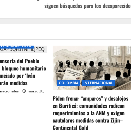
siguen búsquedas para los desaparecido
NTRETENIMIENTO
ensoría del Pueblo
l bloqueo humanitario
unciado por ‘Iván
arán medidas
COLOMBIA
INTERNACIONAL
rnacionales
marzo 20,
Piden frenar “amparos” y desalojos
en Buriticá: comunidades radican
requerimientos a la ANM y exigen
cautelares medidas contra Zijin–
Continental Gold