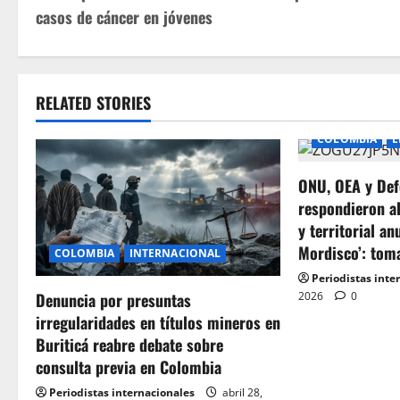
o
casos de cáncer en jóvenes
s
t
RELATED STORIES
n
COLOMBIA
E
a
ONU, OEA y Def
v
respondieron a
i
y territorial an
Mordisco’: tom
COLOMBIA
INTERNACIONAL
g
Periodistas inte
2026
0
Denuncia por presuntas
a
irregularidades en títulos mineros en
t
Buriticá reabre debate sobre
consulta previa en Colombia
i
Periodistas internacionales
abril 28,