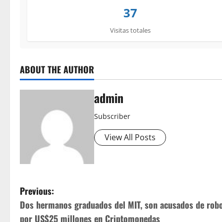
37
Visitas totales
ABOUT THE AUTHOR
admin
Subscriber
View All Posts
P
Previous:
Dos hermanos graduados del MIT, son acusados de rob
o
por US$25 millones en Criptomonedas