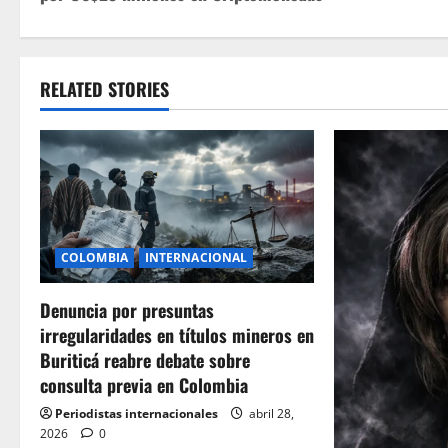
s
t
RELATED STORIES
n
a
v
i
COLOMBIA
INTERNACIONAL
g
Denuncia por presuntas
a
irregularidades en títulos mineros en
t
Buriticá reabre debate sobre
consulta previa en Colombia
i
Periodistas internacionales
abril 28,
o
2026
0