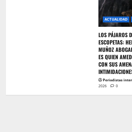
n
ACTUALIDAD
LOS PÁJAROS 
ESCOPETAS: HE
MUÑOZ ABOGA
ES QUIEN AMED
CON SUS AMEN
INTIMIDACIONE
Periodistas inte
2026
0