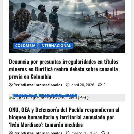
g
a
t
i
COLOMBIA
INTERNACIONAL
o
Denuncia por presuntas irregularidades en títulos
n
mineros en Buriticá reabre debate sobre consulta
previa en Colombia
Periodistas internacionales
abril 28, 2026
0
COLOMBIA
ENTRETENIMIENTO
ONU, OEA y Defensoría del Pueblo respondieron al
bloqueo humanitario y territorial anunciado por
‘Iván Mordisco’: tomarán medidas
Periodistas internacionales
marzo 20, 2026
0