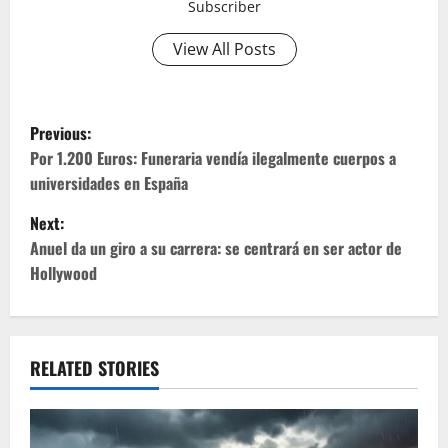
Subscriber
View All Posts
P
Previous:
o
Por 1.200 Euros: Funeraria vendía ilegalmente cuerpos a
universidades en España
s
Next:
t
Anuel da un giro a su carrera: se centrará en ser actor de
Hollywood
n
a
v
RELATED STORIES
i