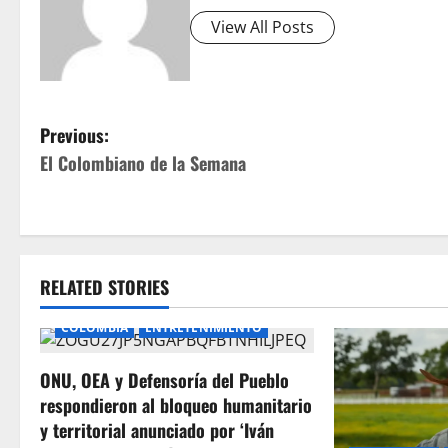
View All Posts
P
Previous:
El Colombiano de la Semana
o
s
t
RELATED STORIES
n
COLOMBIA
ENTRETENIMIENTO
a
ONU, OEA y Defensoría del Pueblo
v
respondieron al bloqueo humanitario
i
y territorial anunciado por ‘Iván