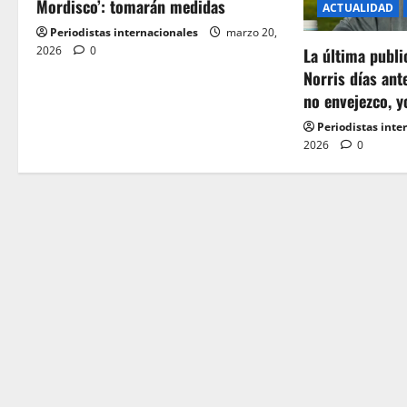
Mordisco’: tomarán medidas
ACTUALIDAD
g
Periodistas internacionales
marzo 20,
2026
0
a
La última publ
Norris días ant
t
no envejezco, y
Periodistas inte
i
2026
0
o
n