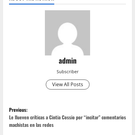
admin
Subscriber
View All Posts
P
Previous:
o
Le llueven críticas a Cintia Cossio por “incitar” comentarios
machistas en las redes
s