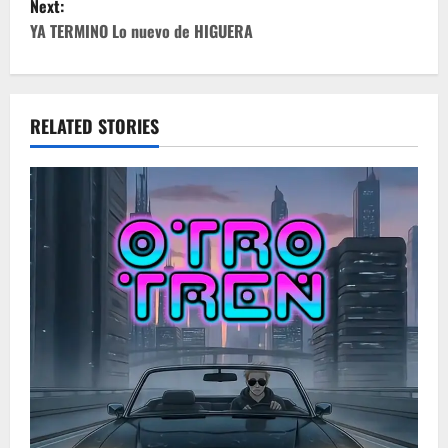
Next:
t
YA TERMINO Lo nuevo de HIGUERA
n
a
RELATED STORIES
v
i
g
a
t
i
o