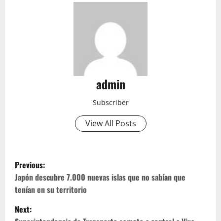
admin
Subscriber
View All Posts
P
Previous:
o
Japón descubre 7.000 nuevas islas que no sabían que
tenían en su territorio
s
Next: