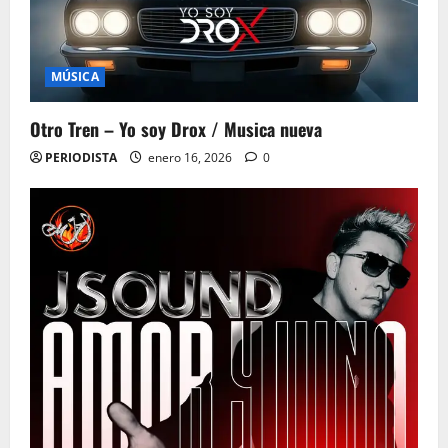
MÚSICA
Otro Tren – Yo soy Drox / Musica nueva
PERIODISTA
enero 16, 2026
0