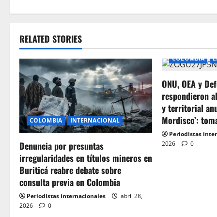
s
t
RELATED STORIES
n
COLOMBIA
E
a
ONU, OEA y Def
v
respondieron a
i
y territorial an
Mordisco’: tom
COLOMBIA
INTERNACIONAL
g
Periodistas inte
2026
0
Denuncia por presuntas
a
irregularidades en títulos mineros en
t
Buriticá reabre debate sobre
consulta previa en Colombia
i
Periodistas internacionales
abril 28,
o
2026
0