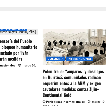
NTRETENIMIENTO
ensoría del Pueblo
l bloqueo humanitario
unciado por ‘Iván
arán medidas
COLOMBIA
INTERNACIONAL
rnacionales
marzo 20,
Piden frenar “amparos” y desalojos
en Buriticá: comunidades radican
requerimientos a la ANM y exigen
cautelares medidas contra Zijin–
Continental Gold
Periodistas internacionales
marzo 19,