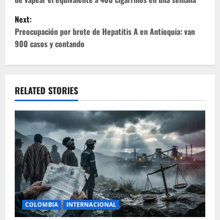
s
Next:
t
Preocupación por brote de Hepatitis A en Antioquia: van
900 casos y contando
n
a
v
RELATED STORIES
i
g
a
t
i
COLOMBIA
INTERNACIONAL
o