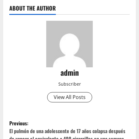
ABOUT THE AUTHOR
admin
Subscriber
View All Posts
P
Previous:
o
El pulmón de una adolescente de 17 años colapsa después
de vapear el equivalente a 400 cigarrillos en una semana