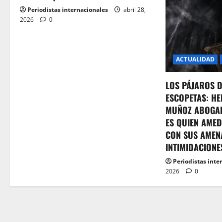
i
Periodistas internacionales
abril 28,
o
2026
0
n
ACTUALIDAD
LOS PÁJAROS 
ESCOPETAS: HE
MUÑOZ ABOGA
ES QUIEN AMED
CON SUS AMEN
INTIMIDACIONE
Periodistas inte
2026
0