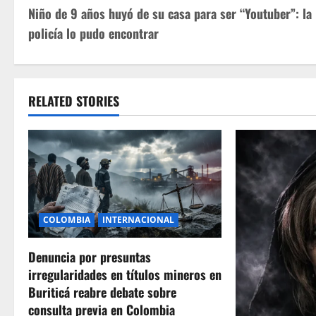
Niño de 9 años huyó de su casa para ser “Youtuber”: la
o
policía lo pudo encontrar
s
t
RELATED STORIES
n
a
v
i
COLOMBIA
INTERNACIONAL
g
Denuncia por presuntas
a
irregularidades en títulos mineros en
t
Buriticá reabre debate sobre
consulta previa en Colombia