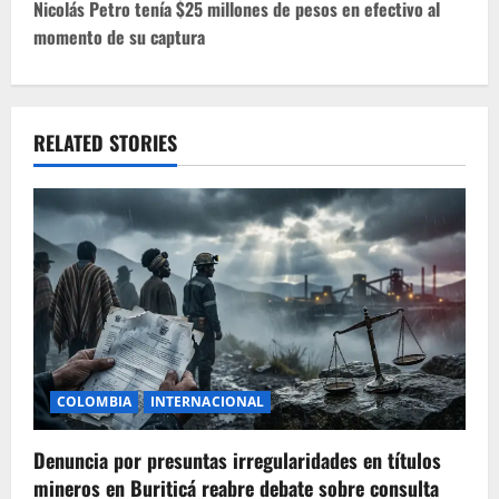
t
Nicolás Petro tenía $25 millones de pesos en efectivo al
momento de su captura
n
a
v
RELATED STORIES
i
g
a
t
i
COLOMBIA
INTERNACIONAL
o
Denuncia por presuntas irregularidades en títulos
n
mineros en Buriticá reabre debate sobre consulta