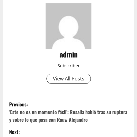
admin
Subscriber
View All Posts
P
Previous:
o
‘Este no es un momento fácil’: Rosalía habló tras su ruptura
y sobre lo que pasa con Rauw Alejandro
s
Next: