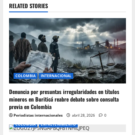
v
RELATED STORIES
i
g
a
t
i
COLOMBIA
INTERNACIONAL
o
Denuncia por presuntas irregularidades en títulos
n
mineros en Buriticá reabre debate sobre consulta
previa en Colombia
Periodistas internacionales
abril 28, 2026
0
COLOMBIA
ENTRETENIMIENTO