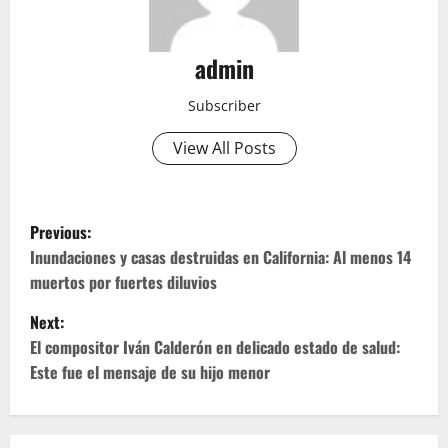
admin
Subscriber
View All Posts
P
Previous:
o
Inundaciones y casas destruidas en California: Al menos 14
muertos por fuertes diluvios
s
Next:
t
El compositor Iván Calderón en delicado estado de salud:
Este fue el mensaje de su hijo menor
n
a