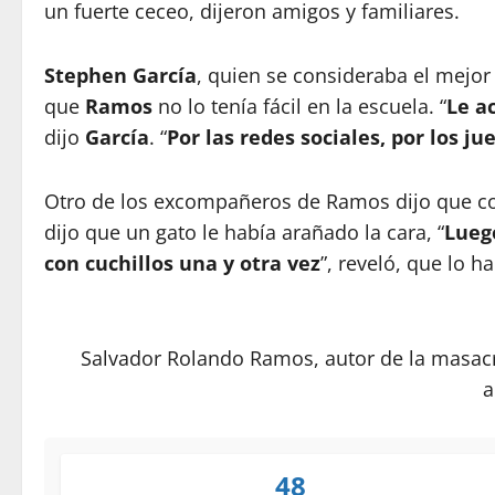
un fuerte ceceo, dijeron amigos y familiares.
Stephen
García
, quien se consideraba el mejo
que
Ramos
no lo tenía fácil en la escuela. “
Le a
dijo
García
. “
Por las redes sociales, por los ju
Otro de los excompañeros de Ramos dijo que con
dijo que un gato le había arañado la cara, “
Luego
con cuchillos una y otra vez
”, reveló, que lo h
Salvador Rolando Ramos, autor de la masacr
a
48