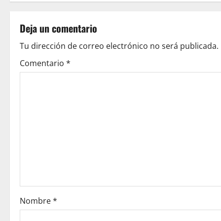
t
Deja un comentario
n
Tu dirección de correo electrónico no será publicada.
a
Comentario
*
v
i
g
a
t
i
o
Nombre
*