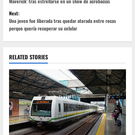
Maverick’ tras estrellarse en un show de acrobacias
s
Next:
t
Una joven fue liberada tras quedar atorada entre rocas
porque quería recuperar su celular
n
a
v
RELATED STORIES
i
g
a
t
i