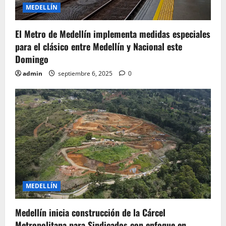
o
MEDELLÍN
n
El Metro de Medellín implementa medidas especiales
para el clásico entre Medellín y Nacional este
Domingo
admin
septiembre 6, 2025
0
MEDELLÍN
Medellín inicia construcción de la Cárcel
Metropolitana para Sindicados con enfoque en