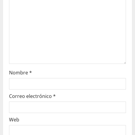
a
t
i
o
n
Nombre
*
Correo electrónico
*
Web