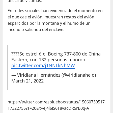
oficial de víctimas.
En redes sociales han evidenciado el momento en
el que cae el avión, muestran restos del avión
esparcidos por la montaña y el humo de un
incendio saliendo del enclave.
????Se estrelló el Boeing 737-800 de China
Eastern, con 132 personas a bordo.
pic.twitter.com/j1NNLkNhMW
— Viridiana Hernández (@viridianahelo)
March 21, 2022
https://twitter.com/ezbluebox/status/15060739517
17322755?s=20&t=eJ4i6IS6T8vacDR5rB0q-A