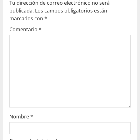
Tu dirección de correo electrónico no será
i
publicada.
Los campos obligatorios están
g
marcados con
*
Comentario
*
a
t
i
o
n
Nombre
*