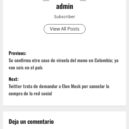
admin
Subscriber
View All Posts
P
Previous:
o
Se confirma otro caso de viruela del mono en Colombia; ya
van seis en el país
s
Next:
t
Twitter trata de demandar a Elon Musk por cancelar la
compra de la red social
n
a
v
Deja un comentario