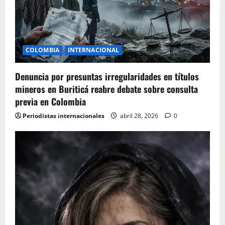
a
t
i
COLOMBIA
INTERNACIONAL
o
Denuncia por presuntas irregularidades en títulos
n
mineros en Buriticá reabre debate sobre consulta
previa en Colombia
Periodistas internacionales
abril 28, 2026
0