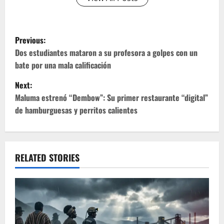
P
Previous:
o
Dos estudiantes mataron a su profesora a golpes con un
bate por una mala calificación
s
Next:
t
Maluma estrenó “Dembow”: Su primer restaurante “digital”
de hamburguesas y perritos calientes
n
a
v
RELATED STORIES
i
g